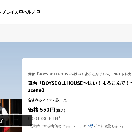
ヘルプ
トプレイス
舞台「BOYSDOLLHOUSE～はい！よろこんで！～」 NFTトレカ
舞台「BOYSDOLLHOUSE～はい！よろこんで！
scene3
含まれるアイテム数: 1点
価格 550円
(税込)
0.001786 ETH
*
了
*現時点での参考価格です。レートは
15秒
ごとに変動します。