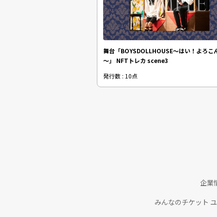
舞台「BOYSDOLLHOUSE～はい！よろこ
～」 NFTトレカ scene3
発行数 : 10点
企業
みんなのチケット 